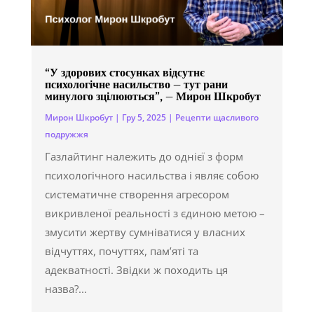
“У здорових стосунках відсутнє
психологічне насильство – тут рани
минулого зцілюються”, – Мирон Шкробут
Мирон Шкробут
|
Гру 5, 2025
|
Рецепти щасливого
подружжя
Газлайтинг належить до однієї з форм
психологічного насильства і являє собою
систематичне створення агресором
викривленої реальності з єдиною метою –
змусити жертву сумніватися у власних
відчуттях, почуттях, пам’яті та
адекватності. Звідки ж походить ця
назва?...