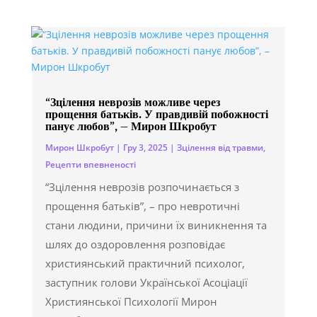
“Зцілення неврозів можливе через
прощення батьків. У правдивій побожності
панує любов”, – Мирон Шкробут
Мирон Шкробут
|
Гру 3, 2025
|
Зцілення від травми
,
Рецепти впевненості
“Зцілення неврозів розпочинається з
прощення батьків”, – про невротичні
стани людини, причини їх виникнення та
шлях до оздоровлення розповідає
християнський практичний психолог,
заступник голови Української Асоціації
Християнської Психології Мирон