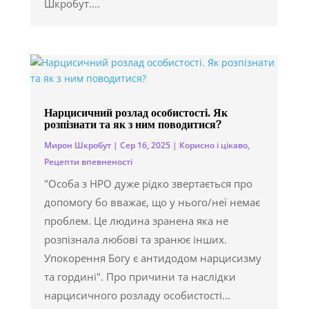
Шкробут....
Нарцисичний розлад особистості. Як
розпізнати та як з ним поводитися?
Мирон Шкробут
|
Сер 16, 2025
|
Корисно і цікаво
,
Рецепти впевненості
"Особа з НРО дуже рідко звертається про
допомогу бо вважає, що у нього/неї немає
проблем. Це людина зранена яка не
розпізнала любові та зранює інших.
Упокорення Богу є антидодом нарцисизму
та гордині". Про причини та наслідки
нарцисичного розладу особистості...