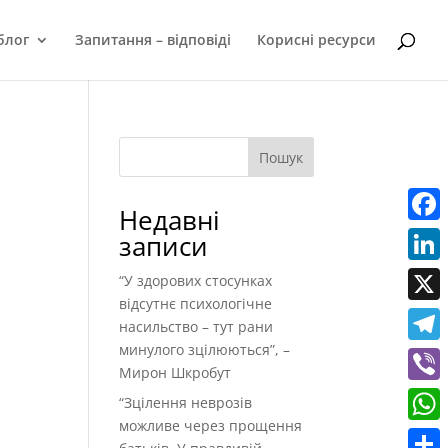
блог
Запитання – відповіді
Корисні ресурси
Пошук
Недавні
Faceb
записи
Linke
“У здорових стосунках
відсутнє психологічне
X
насильство – тут рани
минулого зцілюються”, –
Teleg
Мирон Шкробут
Viber
“Зцілення неврозів
можливе через прощення
What