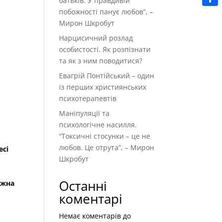
батьків. У правдивій
побожності панує любов”, –
Поділ
Мирон Шкробут
Нарцисичний розлад
особистості. Як розпізнати
та як з ним поводитися?
Евагрій Понтійський – один
із перших християнських
психотерапевтів
Маніпуляції та
психологічне насилля.
“Токсичні стосунки – це не
любов. Це отрута”, – Мирон
есі
Шкробут
Останні
ожна
коментарі
Немає коментарів до