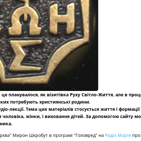
це планувалося, як візитівка Руху Світло-Життя, але в проц
 яких потребують християнські родини.
удіо-лекції. Тема цих матеріалів стосується життя і формації
 чоловіка, жінки, і виховання дітей. За допомогою сайту м
ника.
ерква” Мирон Шкробут в програмі “Головред” на
Радіо Марія
про