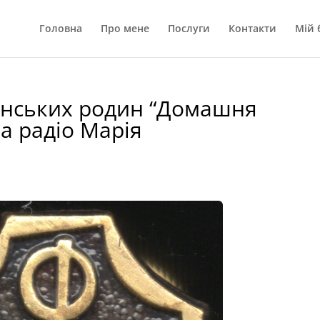
Головна
Про мене
Послуги
Контакти
Мій 
янських родин “Домашня
а радіо Марія