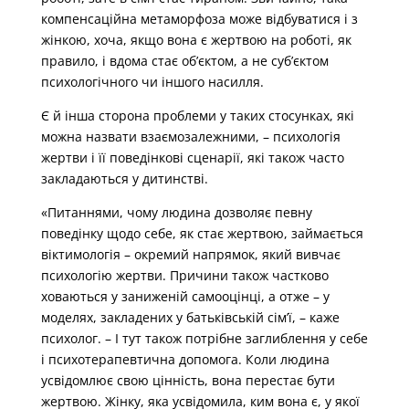
компенсаційна метаморфоза може відбуватися і з
жінкою, хоча, якщо вона є жертвою на роботі, як
правило, і вдома стає об’єктом, а не суб’єктом
психологічного чи іншого насилля.
Є й інша сторона проблеми у таких стосунках, які
можна назвати взаємозалежними, – психологія
жертви і її поведінкові сценарії, які також часто
закладаються у дитинстві.
«Питаннями, чому людина дозволяє певну
поведінку щодо себе, як стає жертвою, займається
віктимологія – окремий напрямок, який вивчає
психологію жертви. Причини також частково
ховаються у заниженій самооцінці, а отже – у
моделях, закладених у батьківській сім’ї, – каже
психолог. – І тут також потрібне заглиблення у себе
і психотерапевтична допомога. Коли людина
усвідомлює свою цінність, вона перестає бути
жертвою. Жінку, яка усвідомила, ким вона є, у якої