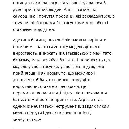
потяг до насилля і агресія у зовні, здавалося б,
дуже пристойних людей. А це – занижена
самооцінка і почуття провини, які закладаються, в
тому числі, батьками, їх стосунками між собою і
ставленням до дітей.
«Дитина бачить, що конфлікт можна вирішити
насиллям – часто саме таку модель діти, які
виростають, виносять із батьківських сімей: тато
б’є маму, мама дзьобає батька… І переносять цю
модель у свої стосунки, у свої сім’ї, підсвідомо
прийнявши її як норму, те, що можливо і
дозволено. Є багато причин, чому діти,
виростаючи, стають агресорами: це і
переживання насилля, і відсутність виховання
батька та/чи його неприйняття. Агресія стає
одним із небагатьох інструментів, завдяки яким
можна відчути і довести свою цінність,
значущість…»