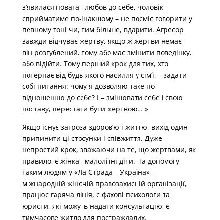
з’явилася повага і любов до себе, чоловік
сприйматиме по-інакшому – не посміє говорити у
певному тоні чи, тим більше, вдарити. Агресор
завжди відчуває жертву, якщо ж жертви немає –
він розгублений, тому або має змінити поведінку,
або відійти. Тому перший крок для тих, хто
потерпає від будь-якого насилля у сім’ї, – задати
собі питання: чому я дозволяю таке по
відношенню до себе? І – змінювати себе і свою
поставу, перестати бути жертвою… »
Якщо існує загроза здоров’ю і життю, вихід один –
припинити ці стосунки і співжиття. Дуже
непростий крок, зважаючи на те, що жертвами, як
правило, є жінка і малолітні діти. На допомогу
таким людям у «Ла Страда – Україна» –
міжнародній жіночій правозахисній організації,
працює гаряча лінія, є фахові психологи та
юристи, які можуть надати консультацію, є
тимчасове житло для постраждалих.