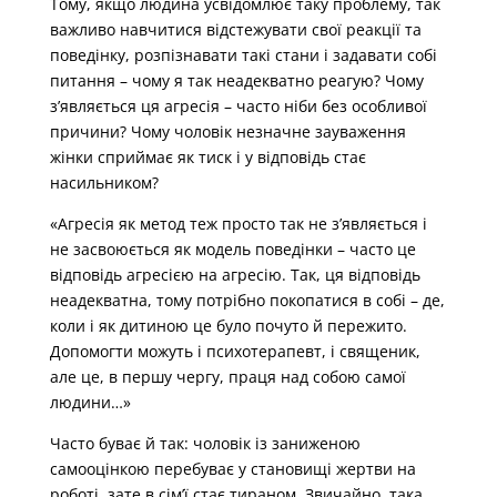
Тому, якщо людина усвідомлює таку проблему, так
важливо навчитися відстежувати свої реакції та
поведінку, розпізнавати такі стани і задавати собі
питання – чому я так неадекватно реагую? Чому
з’являється ця агресія – часто ніби без особливої
причини? Чому чоловік незначне зауваження
жінки сприймає як тиск і у відповідь стає
насильником?
«Агресія як метод теж просто так не з’являється і
не засвоюється як модель поведінки – часто це
відповідь агресією на агресію. Так, ця відповідь
неадекватна, тому потрібно покопатися в собі – де,
коли і як дитиною це було почуто й пережито.
Допомогти можуть і психотерапевт, і священик,
але це, в першу чергу, праця над собою самої
людини…»
Часто буває й так: чоловік із заниженою
самооцінкою перебуває у становищі жертви на
роботі, зате в сім’ї стає тираном. Звичайно, така