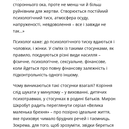
стороннього ока, проте не менш чи й більш
руйнівним для жертви. Створюється постійиий
психологічний тиск, атмосфера осуду,
напруженості, невдоволення – все і завжди не
так…»
Психолог каже: до психологічного тиску вдаються і
чоловіки, і жінки. У сім’ях із такими стосунками, як
правило, поєднуються різні види насилля –
фізичне, психологічне, сексуальне, фінансове,
коли йдеться про повну фінансову залежність і
підконтрольність одного іншому.
Чому виникаються такі стосунки взагалі? Коріння
слід шукати у минулому – у вихованні, дитячих
психотравмах, у стосунках в родині батьків. Мирон
Шкробут радить переглянути серіал «Велика
маленька брехня» – про позірно ідеальне життя,
яке приховує чимало брудних речей і таємниць.
Зокрема, для того, щоб зрозуміти, звідки береться