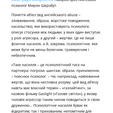
психолог Мирон Шкробут.
Поняття аб’юз (від англійського abuse –
зловживання, образа, жорстоке поводження,
насильство), яке використовують психологи,
описує стосунки між людьми, у яких один виступає
у ролі агресора, а другий – жертви. Це не лише
фізичне насилля, а й, зокрема, психологічне, яке
може бути не менш болючим, травмуючим і
небезпечним.
«Таке насилля – це психологічний тиск на
партнера: погрози, шантаж, образи, приниження,
– пояснює психолог. – Чи, наприклад, навіювання
жертві, що вона несповна розуму: цей вид аб’юзу
навіть має власний термін – «газлайтинг», за
назвою фільму Gaslight («Газове світло»), у якому
чоловік-агрессор таким чином поводиться зі свою
дружиною… Психологічне насилля буває як
відкритим, так і прихованим, непомітним для