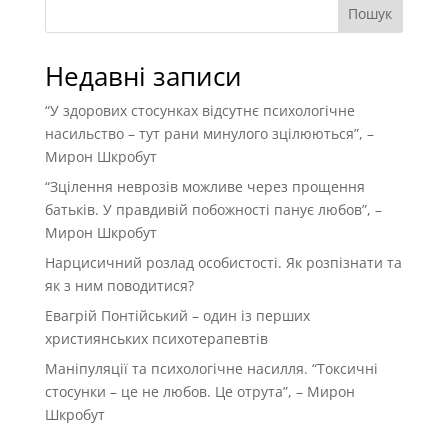
Пошук
Недавні записи
“У здорових стосунках відсутнє психологічне
насильство – тут рани минулого зцілюються”, –
Мирон Шкробут
“Зцілення неврозів можливе через прощення
батьків. У правдивій побожності панує любов”, –
Мирон Шкробут
Нарцисичний розлад особистості. Як розпізнати та
як з ним поводитися?
Евагрій Понтійський – один із перших
християнських психотерапевтів
Маніпуляції та психологічне насилля. “Токсичні
стосунки – це не любов. Це отрута”, – Мирон
Шкробут