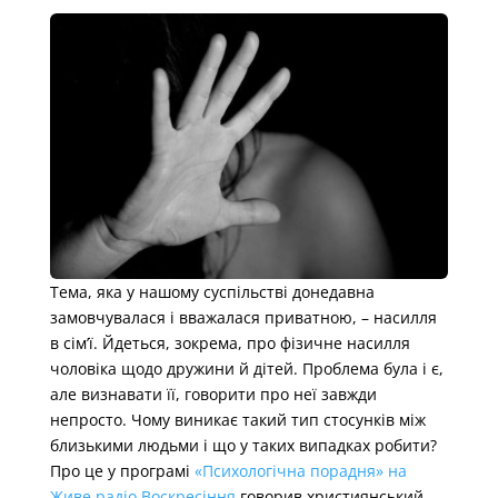
Тема, яка у нашому суспільстві донедавна
замовчувалася і вважалася приватною, – насилля
в сім’ї. Йдеться, зокрема, про фізичне насилля
чоловіка щодо дружини й дітей. Проблема була і є,
але визнавати її, говорити про неї завжди
непросто. Чому виникає такий тип стосунків між
близькими людьми і що у таких випадках робити?
Про це у програмі
«Психологічна порадня» на
Живе радіо Воскресіння
говорив християнський