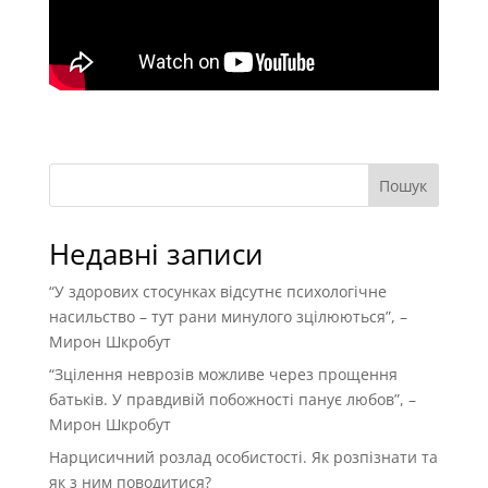
Пошук
Недавні записи
“У здорових стосунках відсутнє психологічне
насильство – тут рани минулого зцілюються”, –
Мирон Шкробут
“Зцілення неврозів можливе через прощення
батьків. У правдивій побожності панує любов”, –
Мирон Шкробут
Нарцисичний розлад особистості. Як розпізнати та
як з ним поводитися?